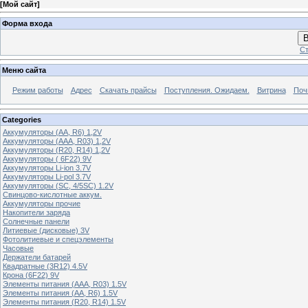
[
Мой сайт
]
Форма входа
В
Ст
Меню сайта
Режим работы
Адрес
Скачать прайсы
Поступления. Ожидаем.
Витрина
Поч
Categories
Аккумуляторы (АА, R6) 1,2V
Аккумуляторы (ААА, R03) 1,2V
Аккумуляторы (R20, R14) 1,2V
Аккумуляторы ( 6F22) 9V
Аккумуляторы Li-ion 3.7V
Аккумуляторы Li-pol 3.7V
Аккумуляторы (SC, 4/5SC) 1.2V
Свинцово-кислотные аккум.
Аккумуляторы прочие
Накопители заряда
Солнечные панели
Литиевые (дисковые) 3V
Фотолитиевые и спецэлементы
Часовые
Держатели батарей
Квадратные (3R12) 4.5V
Крона (6F22) 9V
Элементы питания (ААА, R03) 1.5V
Элементы питания (АА, R6) 1.5V
Элементы питания (R20, R14) 1.5V